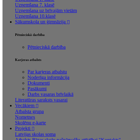
Uzņemšana 7. klasē
Uzņemšana uz brīvajām vietām
Uzņemšana 10.klasē
Sākumskola un ģimnāzija
Pētnieciskā darbība
Pētnieciskā darbība
Karjeras atbalsts
Par karjeras atbalstu
Noderīga informācija
Dokumenti
Pasākumi
Darbs vasaras brīvlaikā
Literatūras saraksts vasarai
Vecākiem
Atbalsta grupa
Nometnes
Skolēnu e-karte
Projekti
Latvijas skolas soma
Atbalsts Rīgas skolu pašpārvalžu attīstībai "Kontakts"