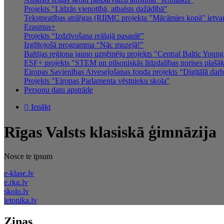
Projekts "Līdzās vienotībā, atbalsts dažādībā"
Tekstpratības atslēgas (RIIMC projekta "Mācāmies kopā" ietva
Erasmus+
Projekts “Izdzīvošana reālajā pasaulē”
Izglītojošā programma “Nāc muzejā!”
Baltijas reģiona jauno uzņēmēju projekts "Central Baltic You
ESF+ projekts "STEM un pilsoniskās līdzdalības norises plašākai
Eiropas Savienības Atveseļošanas fonda projekts “Digitālā darba
Projekts "Eiropas Parlamenta vēstnieku skola"
Personu datu apstrāde
Ienākt
Rīgas Valsts klasiskā ģimnāzija
Nosce te ip
sum
e-klase.lv
e.rkg.lv
skolo.lv
letonika.lv
Ziņas