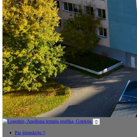
Par ģimnāziju