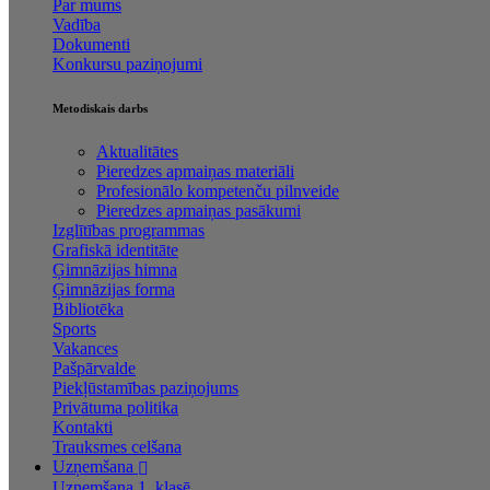
Par mums
Vadība
Dokumenti
Konkursu paziņojumi
Metodiskais darbs
Aktualitātes
Pieredzes apmaiņas materiāli
Profesionālo kompetenču pilnveide
Pieredzes apmaiņas pasākumi
Izglītības programmas
Grafiskā identitāte
Ģimnāzijas himna
Ģimnāzijas forma
Bibliotēka
Sports
Vakances
Pašpārvalde
Piekļūstamības paziņojums
Privātuma politika
Kontakti
Trauksmes celšana
Uzņemšana
Uzņemšana 1. klasē