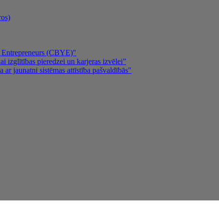
ros)
ng Entrepreneurs (CBYE)"
 izglītības pieredzei un karjeras izvēlei”
 ar jaunatni sistēmas attīstība pašvaldībās"