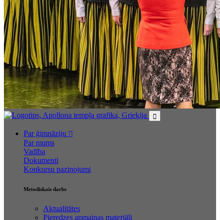
Par ģimnāziju
Par mums
Vadība
Dokumenti
Konkursu paziņojumi
Metodiskais darbs
Aktualitātes
Pieredzes apmaiņas materiāli