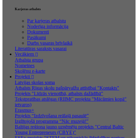
Karjeras atbalsts
Par karjeras atbalstu
Noderīga informācija
Dokumenti
Pasākumi
Darbs vasaras brīvlaikā
Literatūras saraksts vasarai
Vecākiem
Atbalsta grupa
Nometnes
Skolēnu e-karte
Projekti
Latvijas skolas soma
Atbalsts Rīgas skolu pašpārvalžu attīstībai "Kontakts"
Projekts "Līdzās vienotībā, atbalsts dažādībā"
Tekstpratības atslēgas (RIIMC projekta "Mācāmies kopā"
ietvaros)
Erasmus+
Projekts “Izdzīvošana reālajā pasaulē”
Izglītojošā programma “Nāc muzejā!”
Baltijas reģiona jauno uzņēmēju projekts "Central Baltic
Young Entrepreneurs (CBYE)"
ESF+ projekts "STEM un pilsoniskās līdzdalības norises