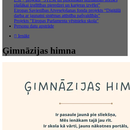
plašākai izglītības pieredzei un karjeras izvēlei”
Eiropas Savienības Atveseļošanas fonda projekts “Digitālā
darba ar jaunatni sistēmas attīstība pašvaldībās"
Projekts "Eiropas Parlamenta vēstnieku skola"
Personu datu apstrāde
Ienākt
Ģimnāzijas himna