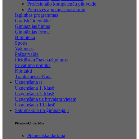
Profesionālo kompetenču pilnveide
Pieredzes apmaiņas pasākumi
Izglītības programmas
Grafiskā identitāte
Ģimnāzijas himna
Ģimnāzijas forma
Bibliotēka
Sports
Vakances
Pašpārvalde
Piekļūstamības paziņojums
Privātuma politika
Kontakti
Trauksmes celšana
Uzņemšana
Uzņemšana 1. klasē
Uzņemšana 7. klasē
Uzņemšana uz brīvajām vietām
Uzņemšana 10.klasē
Sākumskola un ģimnāzija
Pētnieciskā darbība
Pētnieciskā darbība