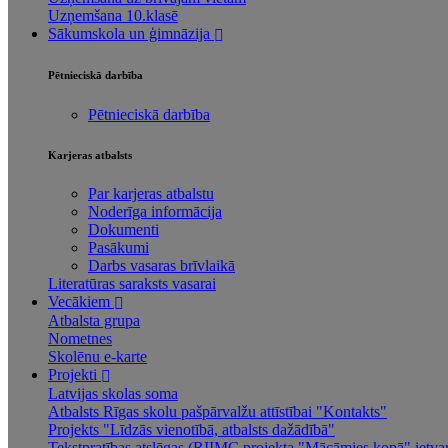
Uzņemšana 10.klasē
Sākumskola un ģimnāzija
Pētnieciskā darbība
Pētnieciskā darbība
Karjeras atbalsts
Par karjeras atbalstu
Noderīga informācija
Dokumenti
Pasākumi
Darbs vasaras brīvlaikā
Literatūras saraksts vasarai
Vecākiem
Atbalsta grupa
Nometnes
Skolēnu e-karte
Projekti
Latvijas skolas soma
Atbalsts Rīgas skolu pašpārvalžu attīstībai "Kontakts"
Projekts "Līdzās vienotībā, atbalsts dažādībā"
Tekstpratības atslēgas (RIIMC projekta "Mācāmies kopā" ietva