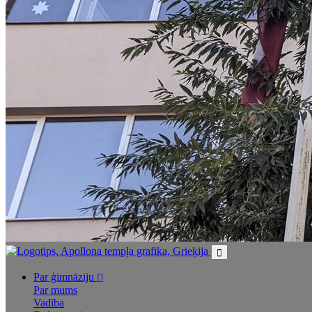
Par ģimnāziju
Par mums
Vadība