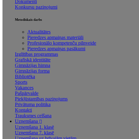
Dokumenti
Konkursu paziņojumi
Metodiskais darbs
Aktualitātes
Pieredzes apmaiņas materiāli
Profesionālo kompetenču pilnveide
Pieredzes apmaiņas pasākumi
Izglītības programmas
Grafiskā identitāte
Ģimnāzijas himna
Ģimnāzijas forma
Bibliotēka
Sports
Vakances
Pašpārvalde
Piekļūstamības paziņojums
Privātuma politika
Kontakti
Trauksmes celšana
Uzņemšana
Uzņemšana 1. klasē
Uzņemšana 7. klasē
Uzņemšana uz brīvajām vietām