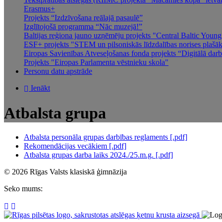
Erasmus+
Projekts “Izdzīvošana reālajā pasaulē”
Izglītojošā programma “Nāc muzejā!”
Baltijas reģiona jauno uzņēmēju projekts "Central Baltic You
ESF+ projekts "STEM un pilsoniskās līdzdalības norises plašākai
Eiropas Savienības Atveseļošanas fonda projekts “Digitālā darba
Projekts "Eiropas Parlamenta vēstnieku skola"
Personu datu apstrāde
Ienākt
Atbalsta grupa
Atbalsta personāla grupas darbības reglaments [.pdf]
Rekomendācijas vecākiem [.pdf]
Atbalsta grupas darba laiks 2024./25.m.g. [.pdf]
© 2026 Rīgas Valsts klasiskā ģimnāzija
Seko mums: