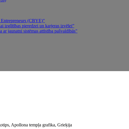
ng Entrepreneurs (CBYE)"
 izglītības pieredzei un karjeras izvēlei”
 ar jaunatni sistēmas attīstība pašvaldībās"