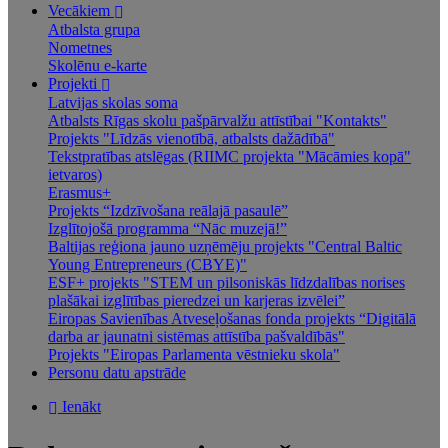
Vecākiem
Atbalsta grupa
Nometnes
Skolēnu e-karte
Projekti
Latvijas skolas soma
Atbalsts Rīgas skolu pašpārvalžu attīstībai "Kontakts"
Projekts "Līdzās vienotībā, atbalsts dažādībā"
Tekstpratības atslēgas (RIIMC projekta "Mācāmies kopā"
ietvaros)
Erasmus+
Projekts “Izdzīvošana reālajā pasaulē”
Izglītojošā programma “Nāc muzejā!”
Baltijas reģiona jauno uzņēmēju projekts "Central Baltic
Young Entrepreneurs (CBYE)"
ESF+ projekts "STEM un pilsoniskās līdzdalības norises
plašākai izglītības pieredzei un karjeras izvēlei”
Eiropas Savienības Atveseļošanas fonda projekts “Digitālā
darba ar jaunatni sistēmas attīstība pašvaldībās"
Projekts "Eiropas Parlamenta vēstnieku skola"
Personu datu apstrāde
Ienākt