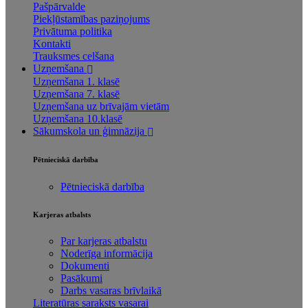
Pašpārvalde
Piekļūstamības paziņojums
Privātuma politika
Kontakti
Trauksmes celšana
Uzņemšana
Uzņemšana 1. klasē
Uzņemšana 7. klasē
Uzņemšana uz brīvajām vietām
Uzņemšana 10.klasē
Sākumskola un ģimnāzija
Pētnieciskā darbība
Pētnieciskā darbība
Karjeras atbalsts
Par karjeras atbalstu
Noderīga informācija
Dokumenti
Pasākumi
Darbs vasaras brīvlaikā
Literatūras saraksts vasarai