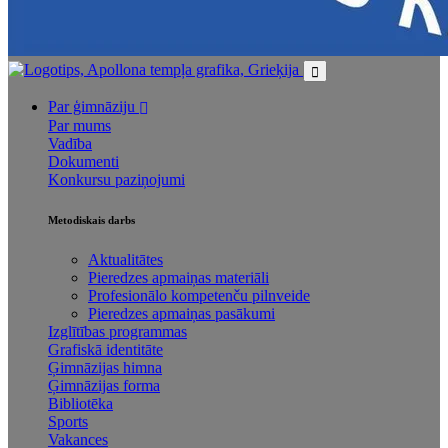
Par ģimnāziju
Par mums
Vadība
Dokumenti
Konkursu paziņojumi
Metodiskais darbs
Aktualitātes
Pieredzes apmaiņas materiāli
Profesionālo kompetenču pilnveide
Pieredzes apmaiņas pasākumi
Izglītības programmas
Grafiskā identitāte
Ģimnāzijas himna
Ģimnāzijas forma
Bibliotēka
Sports
Vakances