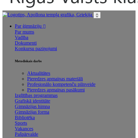
Par ģimnāziju
Par mums
Vadība
Dokumenti
Konkursu paziņojumi
Metodiskais darbs
Aktualitātes
Pieredzes apmaiņas materiāli
Profesionālo kompetenču pilnveide
Pieredzes apmaiņas pasākumi
Izglītības programmas
Grafiskā identitāte
Ģimnāzijas himna
Ģimnāzijas forma
Bibliotēka
Sports
Vakances
Pašpārvalde