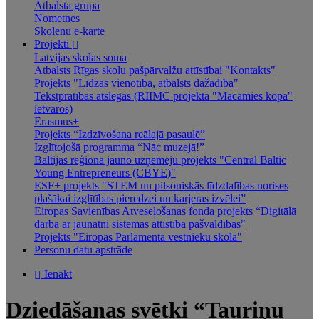
Atbalsta grupa
Nometnes
Skolēnu e-karte
Projekti
Latvijas skolas soma
Atbalsts Rīgas skolu pašpārvalžu attīstībai "Kontakts"
Projekts "Līdzās vienotībā, atbalsts dažādībā"
Tekstpratības atslēgas (RIIMC projekta "Mācāmies kopā"
ietvaros)
Erasmus+
Projekts “Izdzīvošana reālajā pasaulē”
Izglītojošā programma “Nāc muzejā!”
Baltijas reģiona jauno uzņēmēju projekts "Central Baltic
Young Entrepreneurs (CBYE)"
ESF+ projekts "STEM un pilsoniskās līdzdalības norises
plašākai izglītības pieredzei un karjeras izvēlei”
Eiropas Savienības Atveseļošanas fonda projekts “Digitālā
darba ar jaunatni sistēmas attīstība pašvaldībās"
Projekts "Eiropas Parlamenta vēstnieku skola"
Personu datu apstrāde
Ienākt
Dziedāšanas svētki “Tauriņu