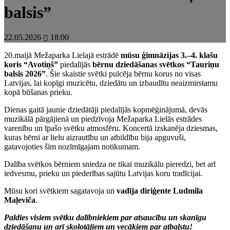
balsis”
22.05.2026
18:00
20.maijā Mežaparka Lielajā estrādē
mūsu ģimnāzijas 3.–4. klašu
koris “Avotiņš”
piedalījās
bērnu dziedāšanas svētkos “Tauriņu
balsis 2026”
. Šie skaistie svētki pulcēja bērnu korus no visas
Latvijas, lai kopīgi muzicētu, dziedātu un izbaudītu neaizmirstamu
kopā būšanas prieku.
Dienas gaitā jaunie dziedātāji piedalījās kopmēģinājumā, devās
muzikālā pārgājienā un piedzīvoja Mežaparka Lielās estrādes
varenību un īpašo svētku atmosfēru. Koncertā izskanēja dziesmas,
kuras bērni ar lielu aizrautību un atbildību bija apguvuši,
gatavojoties šim nozīmīgajam notikumam.
Dalība svētkos bērniem sniedza ne tikai muzikālu pieredzi, bet arī
iedvesmu, prieku un piederības sajūtu Latvijas koru tradīcijai.
Mūsu kori svētkiem sagatavoja un
vadīja diriģente Ludmila
Maļeviča
.
Paldies visiem svētku dalībniekiem par atsaucību un skanīgu
dziedāšanu un arī skolotājiem un vecākiem par atbalstu!