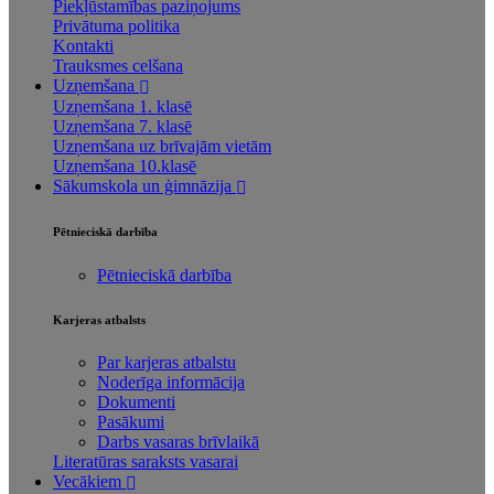
Piekļūstamības paziņojums
Privātuma politika
Kontakti
Trauksmes celšana
Uzņemšana
Uzņemšana 1. klasē
Uzņemšana 7. klasē
Uzņemšana uz brīvajām vietām
Uzņemšana 10.klasē
Sākumskola un ģimnāzija
Pētnieciskā darbība
Pētnieciskā darbība
Karjeras atbalsts
Par karjeras atbalstu
Noderīga informācija
Dokumenti
Pasākumi
Darbs vasaras brīvlaikā
Literatūras saraksts vasarai
Vecākiem